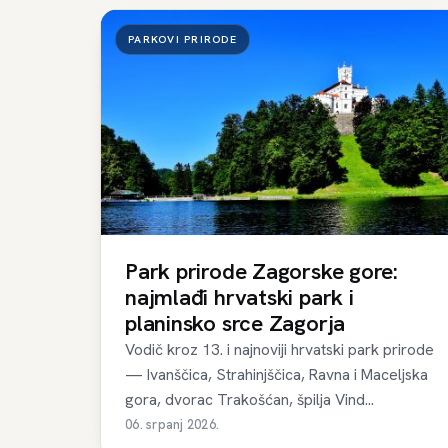
PARKOVI PRIRODE
Park prirode Zagorske gore:
najmlađi hrvatski park i
planinsko srce Zagorja
Vodič kroz 13. i najnoviji hrvatski park prirode
— Ivanščica, Strahinjščica, Ravna i Maceljska
gora, dvorac Trakošćan, špilja Vind...
06. srpanj 2026.