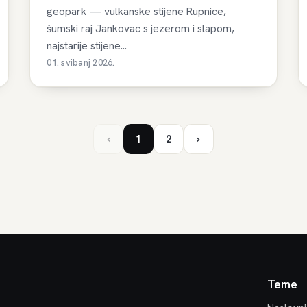
geopark — vulkanske stijene Rupnice,
šumski raj Jankovac s jezerom i slapom,
najstarije stijene...
01. svibanj 2026.
‹
1
2
›
Teme