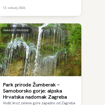
13. svibanj 2026.
PARKOVI PRIRODE
Park prirode Žumberak –
Samoborsko gorje: alpska
Hrvatska nadomak Zagreba
Vodič kroz zelene gore zapadno od Zagreba