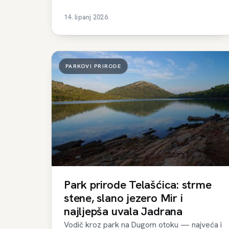
14. lipanj 2026.
PARKOVI PRIRODE
Park prirode Telašćica: strme
stene, slano jezero Mir i
najljepša uvala Jadrana
Vodič kroz park na Dugom otoku — najveća i